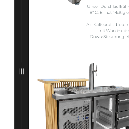
Unser Durchlaufkühle
8° C. Er hat 1-leiti
Als Kälteprofis biete
mit Wand- oder
Down-Steuerung ein