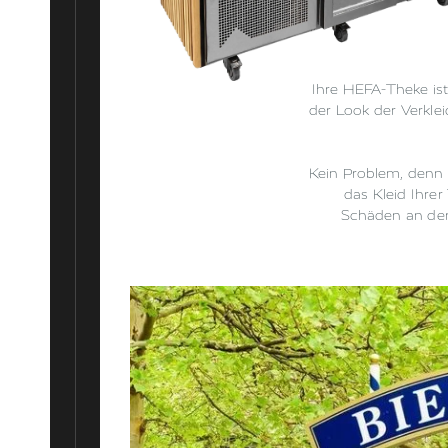
Ihre HEFA-Theke ist
der Look der Verkle
Kein Problem, denn 
das Kleid Ihre
Schäden an der