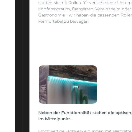
statten sie mit Rollen für verschiedene Unter
Konferenzraum, Biergarten, Vereinsheim oder
Gastronomie - wir haben die passenden Rolle
komfortabel zu bewegen.
Neben der Funktionalität stehen die optisc
im Mittelpunkt.
Hochwertige Holzverkleidungen mit Barbrette