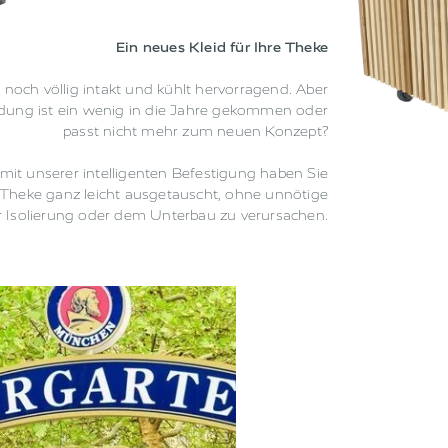
Ein neues Kleid für Ihre Theke
 noch völlig intakt und kühlt hervorragend. Aber
idung ist ein wenig in die Jahre gekommen oder
passt nicht mehr zum neuen Konzept?
mit unserer intelligenten Befestigung haben Sie
r Theke ganz leicht ausgetauscht, ohne unnötige
 Isolierung oder dem Unterbau zu verursachen.