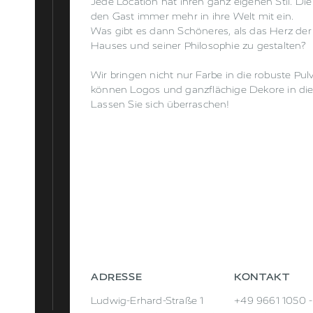
Jede Location hat ihren ganz eigenen Stil. Di
den Gast immer mehr in ihre Welt mit ein.
Was gibt es dann Schöneres, als das Herz der
Hauses und seiner Philosophie zu gestalten?
Wir bringen nicht nur Farbe in die robuste Pu
können Logos und ganzflächige Dekore in die 
Lassen Sie sich überraschen!
ADRESSE
KONTAKT
Ludwig-Erhard-Straße 1
+49 9661 1050 -