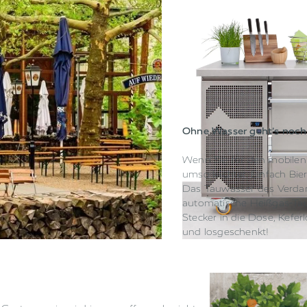
Ohne Wasser geht’s noch 
Wenn Sie für den mobilen
umso leichter. Einfach Bie
Das Tauwasser des Verda
automatische Heißgas-Ta
Stecker in die Dose, Kefer
und losgeschenkt!