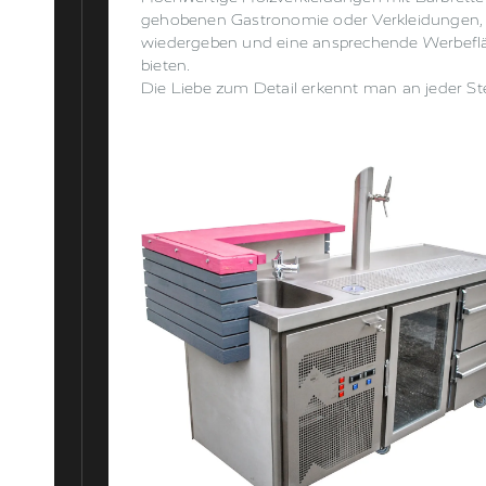
gehobenen Gastronomie oder Verkleidungen, d
wiedergeben und eine ansprechende Werbefl
bieten.
Die Liebe zum Detail erkennt man an jeder Ste