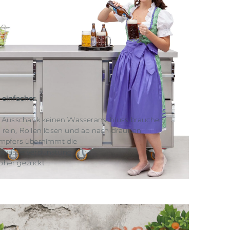
einfacher.
 Ausschank keinen Wasseranschluss brauchen,
r rein, Rollen lösen und ab nach draußen.
mpfers übernimmt die
uwasserverdunstung.
loher gezückt