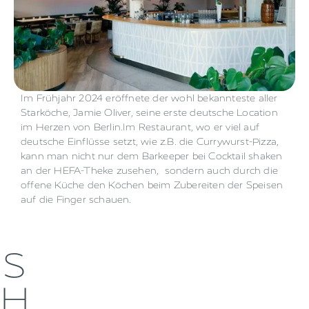
Im Frühjahr 2024 eröffnete der wohl bekannteste aller
Starköche, Jamie Oliver, seine erste deutsche Location
im Herzen von Berlin.Im Restaurant, wo er viel auf
deutsche Einflüsse setzt, wie z.B. die Currywurst-Pizza,
kann man nicht nur dem Barkeeper bei Cocktail shaken
an der HEFA-Theke zusehen, sondern auch durch die
offene Küche den Köchen beim Zubereiten der Speisen
auf die Finger schauen.
S
H