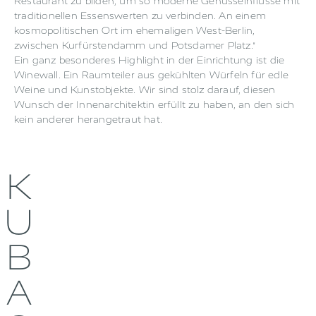
Restaurant zu bilden, um so moderne Genusseinflüsse mit
traditionellen Essenswerten zu verbinden. An einem
kosmopolitischen Ort im ehemaligen West-Berlin,
zwischen Kurfürstendamm und Potsdamer Platz."
Ein ganz besonderes Highlight in der Einrichtung ist die
Winewall. Ein Raumteiler aus gekühlten Würfeln für edle
Weine und Kunstobjekte. Wir sind stolz darauf, diesen
Wunsch der Innenarchitektin erfüllt zu haben, an den sich
kein anderer herangetraut hat.
K
U
B
A