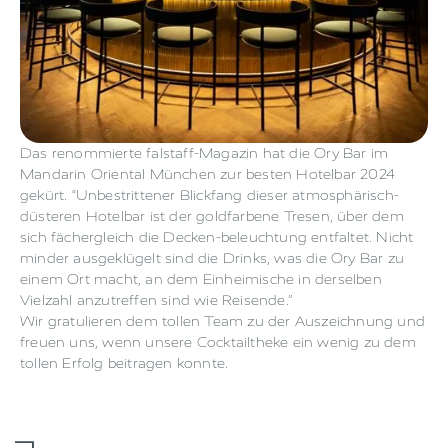
Das renommierte falstaff-Magazin hat die Ory Bar im
Mandarin Oriental München zur besten Hotelbar 2024
gekürt. “Unbestrittener Blickfang dieser atmosphärisch-
düsteren Hotelbar ist der goldfarbene Tresen, über dem
sich fächergleich die Decken-beleuchtung entfaltet. Nicht
minder ausgeklügelt sind die Drinks, was die Ory Bar zu
einem Ort macht, an dem Einheimische in derselben
Vielzahl anzutreffen sind wie Reisende.”
Wir gratulieren dem tollen Team zu der Auszeichnung und
freuen uns, wenn unsere Cocktailtheke ein wenig zu dem
tollen Erfolg beitragen konnte.