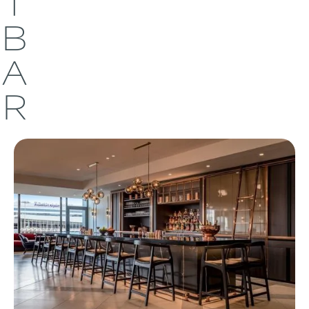
T
B
A
R