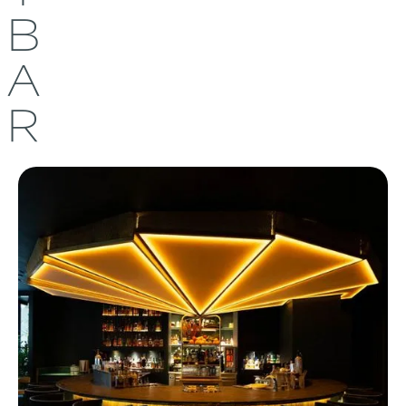
B
A
R