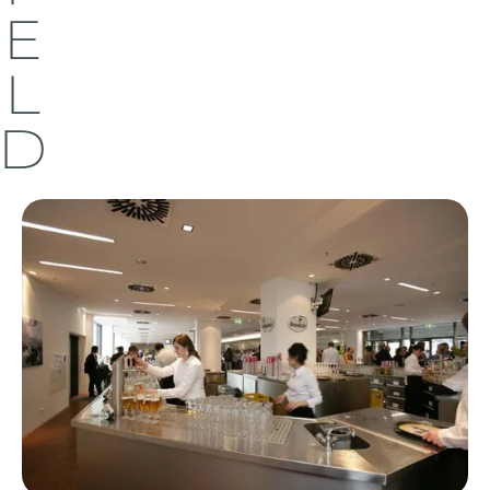
E
L
D