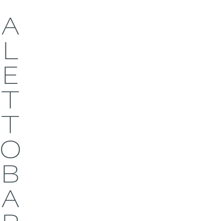
A
L
E
T
T
O
B
A