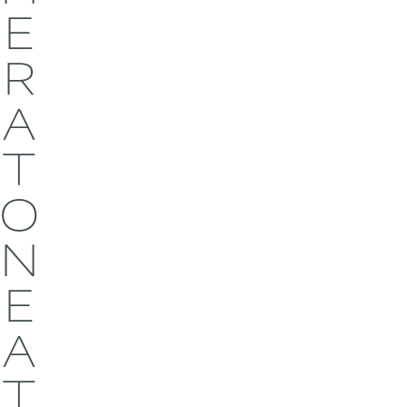
E
R
A
T
O
N
E
A
T