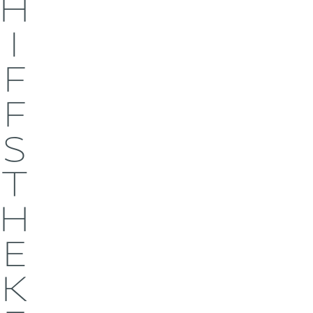
H
I
F
F
S
T
H
E
K