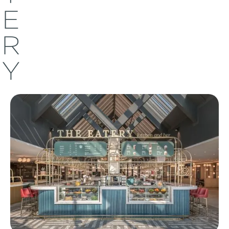
E
R
Y