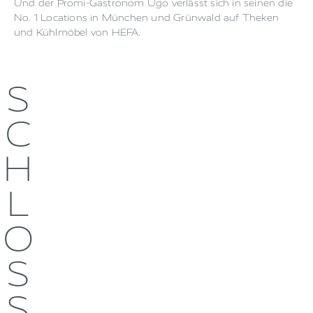
Und der Promi-Gastronom Ugo verlässt sich in seinen die
No. 1 Locations in München und Grünwald auf Theken
und Kühlmöbel von HEFA.
S
C
H
L
O
S
S