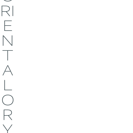
RI
E
N
T
A
L
O
R
Y