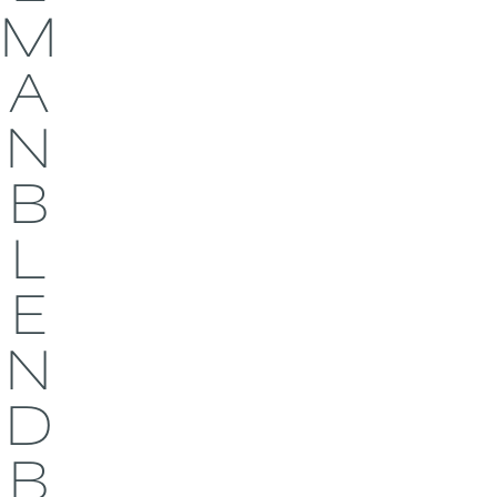
M
A
N
B
L
E
N
D
B