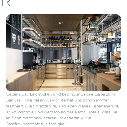
R
“Lebenslust, Leichtigkeit und bedingungslose Liebe zum
Genuss - The italian way of life hat uns schon immer
fasziniert. Die Sprezzatura, also eben dieses Lebensgefühl,
ist Philosophie und Herzschlag der aletto Hotels. Was wir
an Schnickschnack sparen, investieren wir in
Gastfreundschaft á la famiglia.”