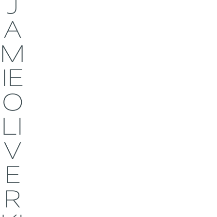
J
A
M
IE
O
LI
V
E
R