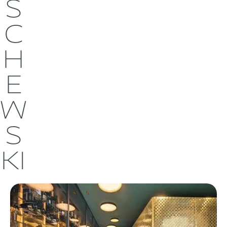
S
C
H
E
W
S
KI