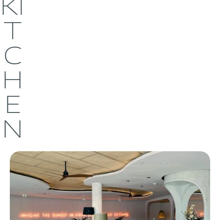
KI
T
C
H
E
N