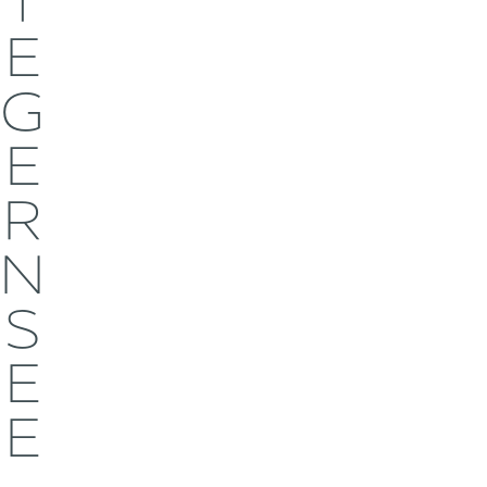
T
E
G
E
R
N
S
E
E