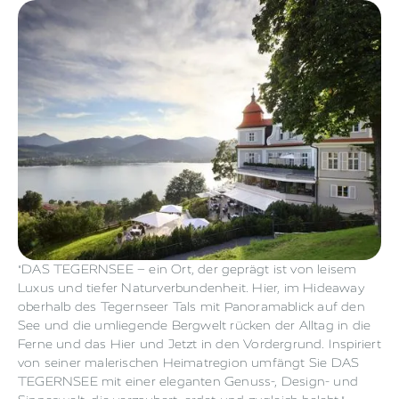
"DAS TEGERNSEE – ein Ort, der geprägt ist von leisem
Luxus und tiefer Naturverbundenheit. Hier, im Hideaway
oberhalb des Tegernseer Tals mit Panoramablick auf den
See und die umliegende Bergwelt rücken der Alltag in die
Ferne und das Hier und Jetzt in den Vordergrund. Inspiriert
von seiner malerischen Heimatregion umfängt Sie DAS
TEGERNSEE mit einer eleganten Genuss-, Design- und