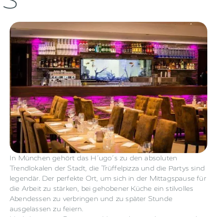
In München gehört das H´ugo´s zu den absoluten
Trendlokalen der Stadt, die Trüffelpizza und die Partys sind
legendär. Der perfekte Ort, um sich in der Mittagspause für
die Arbeit zu stärken, bei gehobener Küche ein stilvolles
Abendessen zu verbringen und zu später Stunde
ausgelassen zu feiern.