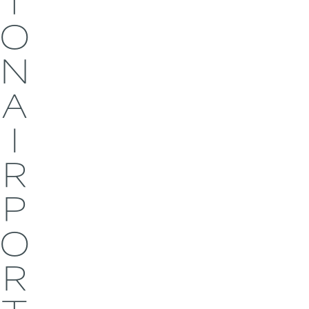
T
O
N
A
I
R
P
O
R