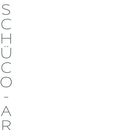
S
C
H
Ü
C
O
-
A
R