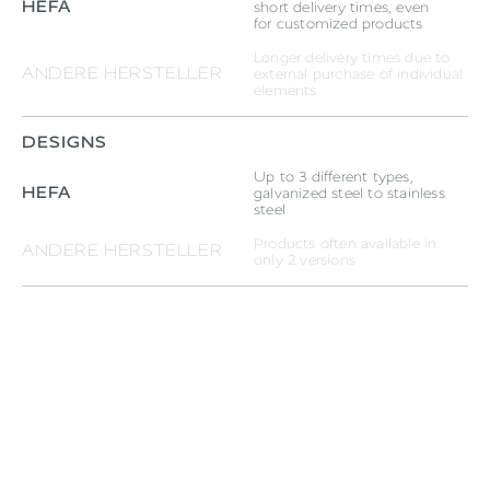
HEFA
short delivery times, even
for customized products
Longer delivery times due to
ANDERE HERSTELLER
external purchase of individual
elements
DESIGNS
Up to 3 different types,
HEFA
galvanized steel to stainless
steel
Products often available in
ANDERE HERSTELLER
only 2 versions