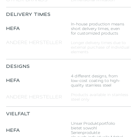
DELIVERY TIMES
In-house production means
HEFA
short delivery times, even
for customized products
ANDERE HERSTELLER
Longer delivery times due to
external purchase of individual
elements
DESIGNS
4 different designs, from
HEFA
low-cost coating to high-
quality stainless steel
Products available in stainless
ANDERE HERSTELLER
steel only
VIELFALT
Unser Produktportfolio
bietet sowohl
HEFA
Serienprodukte