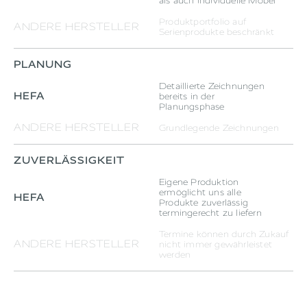
als auch individuelle Möbel
Produktportfolio auf
ANDERE HERSTELLER
Serienprodukte beschränkt
PLANUNG
Detaillierte Zeichnungen
HEFA
bereits in der
Planungsphase
ANDERE HERSTELLER
Grundlegende Zeichnungen
ZUVERLÄSSIGKEIT
Eigene Produktion
ermöglicht uns alle
HEFA
Produkte zuverlässig
termingerecht zu liefern
Termine können durch Zukauf
ANDERE HERSTELLER
nicht immer gewährleistet
werden